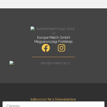
Europe Match GmbH
Magyarországi Fióktelep
F
I
a
n
c
s
e
t
b
a
o
g
o
r
Iratkozzon fel a hírleveleinkre:
k
a
Cégnév