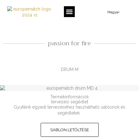
Skip
to
Magyar
content
passion for fire
DRUM M
Termékinformációk
tervezési segédlet
Gyufáink egyedi tervezéséhez használható sablonok és
segédletek.
SABLON LETÖLTÉSE