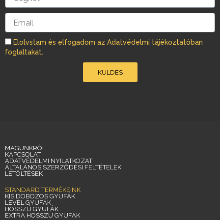
m
Email
Elolvstam és elfogadom az Adatvédelmi tájékoztatóban
foglaltakat.
KÜLDÉS
MAGUNKRÓL
KAPCSOLAT
ADATVÉDELMI NYILATKOZAT
ÁLTALÁNOS SZERZŐDÉSI FELTÉTELEK
LETÖLTÉSEK
STANDARD TERMÉKEINK
KIS DOBOZOS GYUFÁK
LEVÉL GYUFÁK
HOSSZÚ GYUFÁK
EXTRA HOSSZÚ GYUFÁK