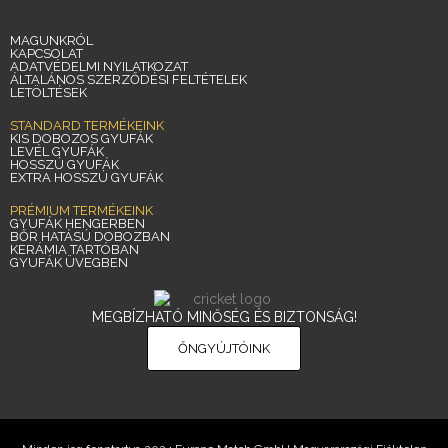
MAGUNKRÓL
KAPCSOLAT
ADATVÉDELMI NYILATKOZAT
ÁLTALÁNOS SZERZŐDÉSI FELTÉTELEK
LETÖLTÉSEK
STANDARD TERMÉKEINK
KIS DOBOZOS GYUFÁK
LEVÉL GYUFÁK
HOSSZÚ GYUFÁK
EXTRA HOSSZÚ GYUFÁK
PRÉMIUM TERMÉKEINK
GYUFÁK HENGERBEN
BŐR HATÁSÚ DOBOZBAN
KERÁMIA TARTÓBAN
GYUFÁK ÜVEGBEN
MEGBÍZHATÓ MINŐSÉG ÉS BIZTONSÁG!
ŐNGYÚJTÓINK