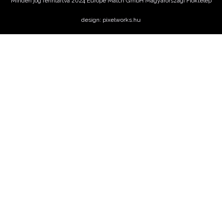
Minden jog fenntartva 2024 Europe Match GmbH Magyarországi Fióktelep
design: pixelworks.hu