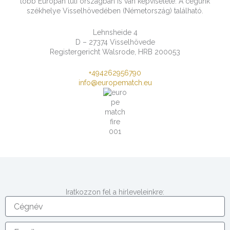
több Európán túli országban is van képviselete. A cégünk
székhelye Visselhövedében (Németország) található.
Lehnsheide 4
D – 27374 Visselhövede
Registergericht Walsrode, HRB 200053
+494262956790
info@europematch.eu
Iratkozzon fel a hírleveleinkre:
C
é
g
E