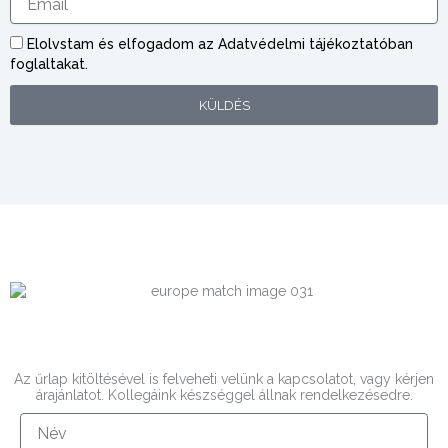
n
m
é
a
v
Elolvstam és elfogadom az Adatvédelmi tájékoztatóban
i
foglaltakat.
l
KÜLDÉS
Az űrlap kitöltésével is felveheti velünk a kapcsolatot, vagy kérjen
árajánlatot. Kollegáink készséggel állnak rendelkezésedre.
N
é