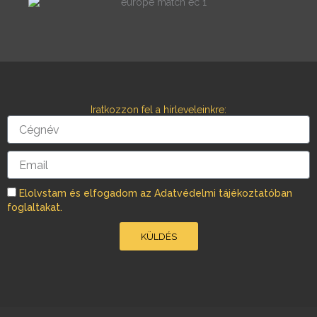
c
s
e
t
b
a
o
g
o
r
Iratkozzon fel a hírleveleinkre:
k
a
Cégnév
m
Email
Elolvstam és elfogadom az Adatvédelmi tájékoztatóban
foglaltakat.
KÜLDÉS