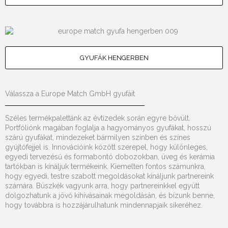
GYUFÁK HENGERBEN
Válassza a Europe Match GmbH gyufáit
Széles termékpalettánk az évtizedek során egyre bővült.
Portfóliónk magában foglalja a hagyományos gyufákat, hosszú
szárú gyufákat, mindezeket bármilyen színben és színes
gyújtófejjel is. Innovációink között szerepel, hogy különleges,
egyedi tervezésű és formabontó dobozokban, üveg és kerámia
tartókban is kínáljuk termékeink. Kiemelten fontos számunkra,
hogy egyedi, testre szabott megoldásokat kínáljunk partnereink
számára. Büszkék vagyunk arra, hogy partnereinkkel együtt
dolgozhatunk a jövő kihívásainak megoldásán, és bízunk benne,
hogy továbbra is hozzájárulhatunk mindennapjaik sikeréhez.