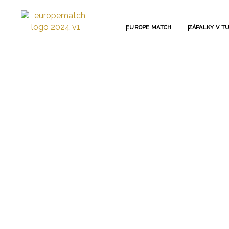
Přeskočit
na
obsah
EUROPE MATCH
ZÁPALKY V T