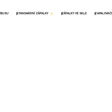
OPEN STANDARD GYUFÁK
UBUSU
STANDARDNÍ ZÁPALKY
ZÁPALKY VE SKLE
ZAPALOVAČ