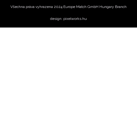
Všechna práva vyhrazena 2024 Europe Match GmbH Hungary Branch
design: pixelworks.hu