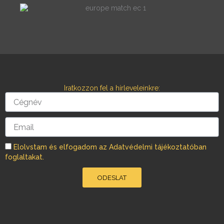
c
s
e
t
b
a
o
g
o
r
Iratkozzon fel a hírleveleinkre:
k
a
Cégnév
m
Email
Elolvstam és elfogadom az Adatvédelmi tájékoztatóban
foglaltakat.
ODESLAT