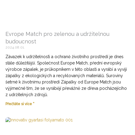
Evrope Match pro zelenou a udržitelnou
budoucnost
2024.08.01.
Závazek k udržitelnosti a ochraně životního prostředí je dnes
stále důležitější. Společnost Europe Match, přední evropský
výrobce zápalek, je průkopníkem v této oblasti a vyrábí a vyvíjí
zápalky z ekologických a recyklovaných materiálů. Suroviny
šetrné k životnímu prostředí Zápalky od Europe Match jsou
výjimečné tím, že se vyrábějí převážně ze dřeva pocházejícího
z udržitelných zdrojů.
Přečtěte si více “