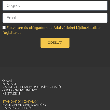
k
a
Cégnév
m
Email
Elolvstam és elfogadom az Adatvédelmi tájékoztatóban
foglaltakat.
ODESLAT
O NÁS
KONTAKT
ZÁSADY OCHRANY OSOBNÍCH ÚDAJŮ
OBCHODNÍ PODMÍNKY
KE STAŽENÍ
STANDARDNÍ ZÁPALKY
MALÉ ZÁPALKOVÉ KRABIČKY
ZÁPALKY VE SLOŽCE