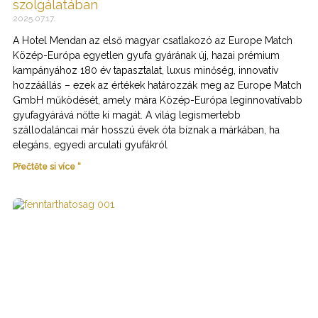
szolgálatában
2025.07.17.
A Hotel Mendan az első magyar csatlakozó az Europe Match
Közép-Európa egyetlen gyufa gyárának új, hazai prémium
kampányához 180 év tapasztalat, luxus minőség, innovatív
hozzáállás – ezek az értékek határozzák meg az Europe Match
GmbH működését, amely mára Közép-Európa leginnovatívabb
gyufagyárává nőtte ki magát. A világ legismertebb
szállodaláncai már hosszú évek óta bíznak a márkában, ha
elegáns, egyedi arculati gyufákról
Přečtěte si více “