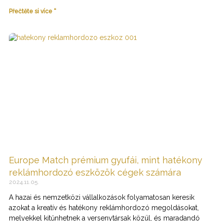
Přečtěte si více “
Europe Match prémium gyufái, mint hatékony
reklámhordozó eszközök cégek számára
2024.11.05.
A hazai és nemzetközi vállalkozások folyamatosan keresik
azokat a kreatív és hatékony reklámhordozó megoldásokat,
melyekkel kitűnhetnek a versenytársak közül, és maradandó