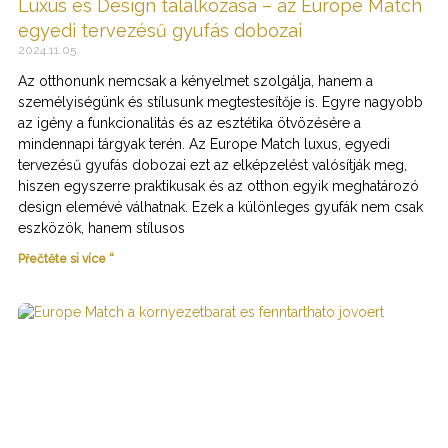
Luxus és Design találkozása – az Europe Match
egyedi tervezésű gyufás dobozai
2024.11.05.
Az otthonunk nemcsak a kényelmet szolgálja, hanem a
személyiségünk és stílusunk megtestesítője is. Egyre nagyobb
az igény a funkcionalitás és az esztétika ötvözésére a
mindennapi tárgyak terén. Az Europe Match luxus, egyedi
tervezésű gyufás dobozai ezt az elképzelést valósítják meg,
hiszen egyszerre praktikusak és az otthon egyik meghatározó
design elemévé válhatnak. Ezek a különleges gyufák nem csak
eszközök, hanem stílusos
Přečtěte si více “