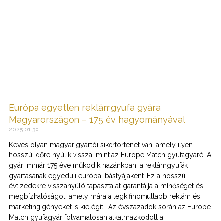
Európa egyetlen reklámgyufa gyára
Magyarországon – 175 év hagyományával
2025.01.30.
Kevés olyan magyar gyártói sikertörténet van, amely ilyen
hosszú időre nyúlik vissza, mint az Europe Match gyufagyáré. A
gyár immár 175 éve működik hazánkban, a reklámgyufák
gyártásának egyedüli európai bástyájaként. Ez a hosszú
évtizedekre visszanyúló tapasztalat garantálja a minőséget és
megbízhatóságot, amely mára a legkifinomultabb reklám és
marketingigényeket is kielégíti. Az évszázadok során az Europe
Match gyufagyár folyamatosan alkalmazkodott a