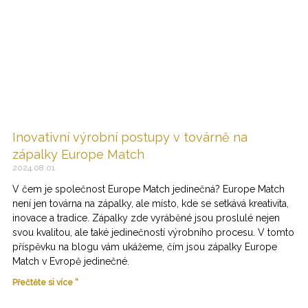
Inovativní výrobní postupy v továrně na
zápalky Europe Match
2024.08.01.
V čem je společnost Europe Match jedinečná? Europe Match
není jen továrna na zápalky, ale místo, kde se setkává kreativita,
inovace a tradice. Zápalky zde vyráběné jsou proslulé nejen
svou kvalitou, ale také jedinečností výrobního procesu. V tomto
příspěvku na blogu vám ukážeme, čím jsou zápalky Europe
Match v Evropě jedinečné.
Přečtěte si více “