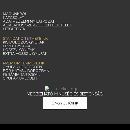
MAGUNKRÓL
KAPCSOLAT
ADATVÉDELMI NYILATKOZAT
ÁLTALÁNOS SZERZŐDÉSI FELTÉTELEK
LETÖLTÉSEK
STANDARD TERMÉKEINK
KIS DOBOZOS GYUFÁK
LEVÉL GYUFÁK
HOSSZÚ GYUFÁK
EXTRA HOSSZÚ GYUFÁK
PRÉMIUM TERMÉKEINK
GYUFÁK HENGERBEN
BŐR HATÁSÚ DOBOZBAN
KERÁMIA TARTÓBAN
GYUFÁK ÜVEGBEN
MEGBÍZHATÓ MINŐSÉG ÉS BIZTONSÁG!
ŐNGYÚJTÓINK