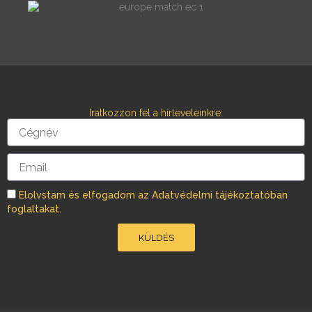
c
s
e
t
b
a
o
g
o
r
Iratkozzon fel a hírleveleinkre:
k
a
Cégnév
m
Email
Elolvstam és elfogadom az Adatvédelmi tájékoztatóban
foglaltakat.
KÜLDÉS