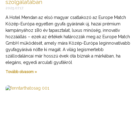
szolgálatában
2025.07.17.
A Hotel Mendan az első magyar csatlakozó az Europe Match
Közép-Európa egyetlen gyufa gyárának új, hazai prémium
kampányához 180 év tapasztalat, luxus minőség, innovatív
hozzáállás – ezek az értékek határozzák meg az Europe Match
GmbH működését, amely mára Közép-Európa leginnovatívabb
gyufagyárává nőtte ki magát. A világ legismertebb
szállodaláncai már hosszú évek óta bíznak a márkában, ha
elegáns, egyedi arculati gyufákról
Tovább olvasom »