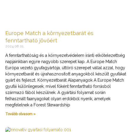
Europe Match a környezetbarát és
fenntartható jövőért
2024.08.01.
A fenntarthatóság és a környezetvédelem iránti elkötelezettség
napjainkban egyre nagyobb szerepet kap. A Europe Match
Európa vezető gyufagyártója, úttörő szerepet vállal azzal, hogy
környezetbarát és újrahasznosított anyagokból készült gyufákat
gyárt és fejleszt. Környezetbarát Alapanyagok A Europe Match
gyufái különlegesek, mivel főként fenntartható forrásból
származó fából készülnek. A gyártási folyamat során
felhasznált faanyagokat olyan erdőkből nyerik, amelyek
megfelelnek a Forest Stewardship
Tovább olvasom »