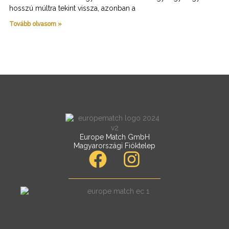
hosszú múltra tekint vissza, azonban a
Tovább olvasom »
Europe Match GmbH
Magyarországi Fióktelep
F
I
a
n
c
s
e
t