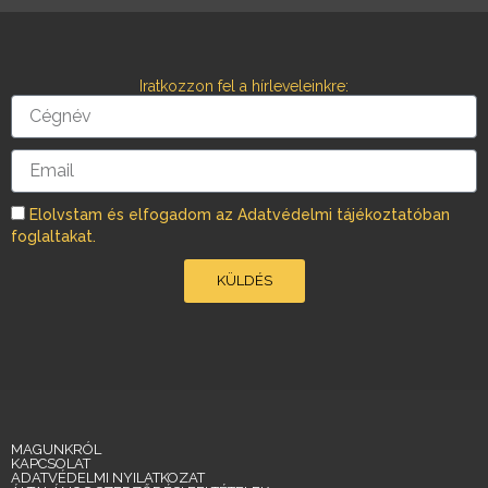
b
a
o
g
o
r
Iratkozzon fel a hírleveleinkre:
k
a
Cégnév
m
Email
Elolvstam és elfogadom az Adatvédelmi tájékoztatóban
foglaltakat.
KÜLDÉS
MAGUNKRÓL
KAPCSOLAT
ADATVÉDELMI NYILATKOZAT