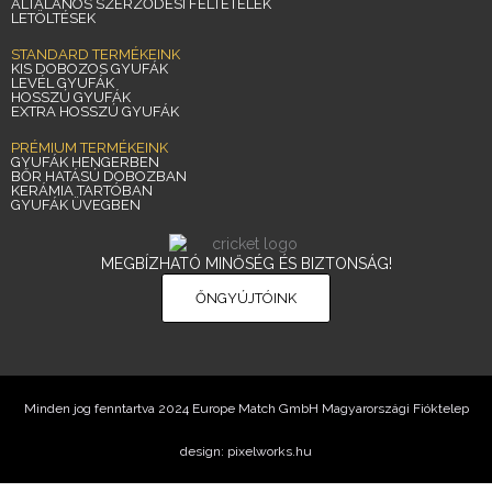
ÁLTALÁNOS SZERZŐDÉSI FELTÉTELEK
LETÖLTÉSEK
STANDARD TERMÉKEINK
KIS DOBOZOS GYUFÁK
LEVÉL GYUFÁK
HOSSZÚ GYUFÁK
EXTRA HOSSZÚ GYUFÁK
PRÉMIUM TERMÉKEINK
GYUFÁK HENGERBEN
BŐR HATÁSÚ DOBOZBAN
KERÁMIA TARTÓBAN
GYUFÁK ÜVEGBEN
MEGBÍZHATÓ MINŐSÉG ÉS BIZTONSÁG!
ŐNGYÚJTÓINK
Minden jog fenntartva 2024 Europe Match GmbH Magyarországi Fióktelep
design: pixelworks.hu