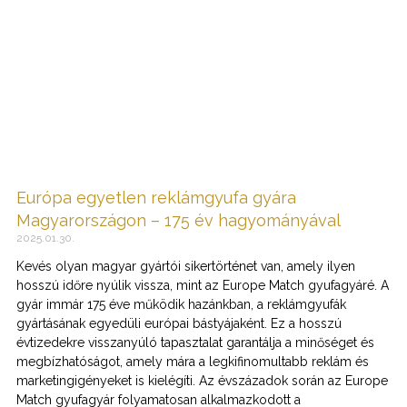
Európa egyetlen reklámgyufa gyára
Magyarországon – 175 év hagyományával
2025.01.30.
Kevés olyan magyar gyártói sikertörténet van, amely ilyen
hosszú időre nyúlik vissza, mint az Europe Match gyufagyáré. A
gyár immár 175 éve működik hazánkban, a reklámgyufák
gyártásának egyedüli európai bástyájaként. Ez a hosszú
évtizedekre visszanyúló tapasztalat garantálja a minőséget és
megbízhatóságot, amely mára a legkifinomultabb reklám és
marketingigényeket is kielégíti. Az évszázadok során az Europe
Match gyufagyár folyamatosan alkalmazkodott a