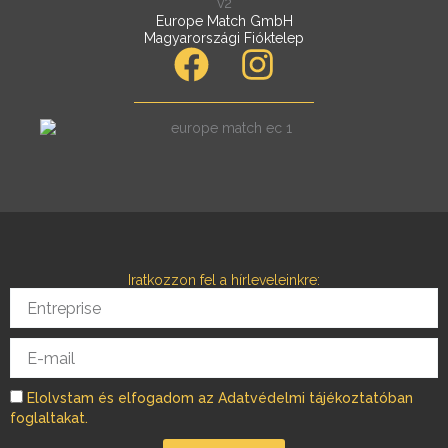
Europe Match GmbH
Magyarországi Fióktelep
F
I
a
n
c
s
e
t
b
a
o
g
o
r
Iratkozzon fel a hírleveleinkre:
k
a
Entreprise
m
E-
mail
Elolvstam és elfogadom az Adatvédelmi tájékoztatóban
foglaltakat.