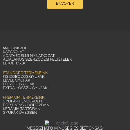
ENVOYER
MAGUNKRÓL
KAPCSOLAT
ADATVÉDELMI NYILATKOZAT
ÁLTALÁNOS SZERZŐDÉSI FELTÉTELEK
LETÖLTÉSEK
STANDARD TERMÉKEINK
KIS DOBOZOS GYUFÁK
LEVÉL GYUFÁK
HOSSZÚ GYUFÁK
EXTRA HOSSZÚ GYUFÁK
PRÉMIUM TERMÉKEINK
GYUFÁK HENGERBEN
BŐR HATÁSÚ DOBOZBAN
KERÁMIA TARTÓBAN
GYUFÁK ÜVEGBEN
MEGBÍZHATÓ MINŐSÉG ÉS BIZTONSÁG!