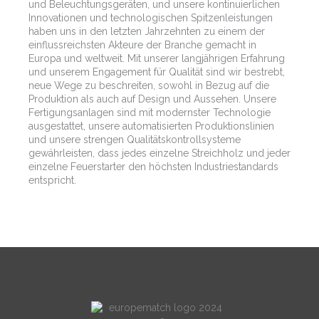
und Beleuchtungsgeräten, und unsere kontinuierlichen
Innovationen und technologischen Spitzenleistungen
haben uns in den letzten Jahrzehnten zu einem der
einflussreichsten Akteure der Branche gemacht in
Europa und weltweit. Mit unserer langjährigen Erfahrung
und unserem Engagement für Qualität sind wir bestrebt,
neue Wege zu beschreiten, sowohl in Bezug auf die
Produktion als auch auf Design und Aussehen. Unsere
Fertigungsanlagen sind mit modernster Technologie
ausgestattet, unsere automatisierten Produktionslinien
und unsere strengen Qualitätskontrollsysteme
gewährleisten, dass jedes einzelne Streichholz und jeder
einzelne Feuerstarter den höchsten Industriestandards
entspricht.