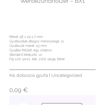
Werbezündhölzer – BX1
Méret: 56 x 24 x 7 mm
Gyufaszálak átlagos mennyisége: 11
Gyufaszál méret: 43 mm
Gyújtási felület: egy oldalon
Standard kiképzés: uv
Fej szín: piros, kék, zöld. sárga, fehér
Kis dobozos gyufa
|
Uncategorized
0,09
€