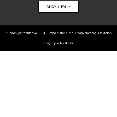
ŐNGYÚJTÓINK
Minden jog fenntartva 2024 Europe Match GmbH Magyarországi Fióktelep
design: pixelworks.hu