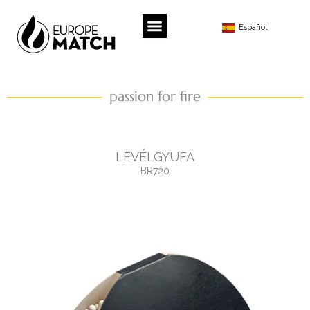
Ir
al
Español
contenido
passion for fire
LEVÉLGYUFA
BR720