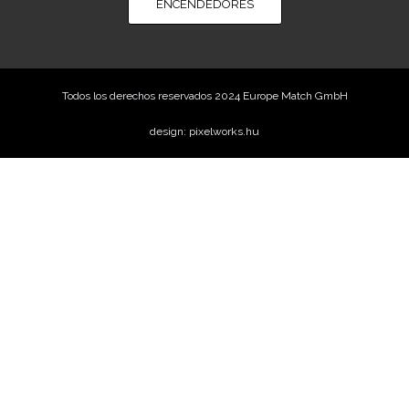
ENCENDEDORES
Todos los derechos reservados 2024 Europe Match GmbH
design: pixelworks.hu
Oferta de precio
Nombre
Teléfono