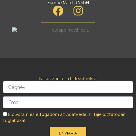
Europe Match GmbH
F
I
a
n
c
s
e
t
b
a
o
g
o
r
Iratkozzon fel a hírleveleinkre:
k
a
Cégnév
m
Email
Elolvstam és elfogadom az Adatvédelmi tájékoztatóban
foglaltakat.
ENVIAR A