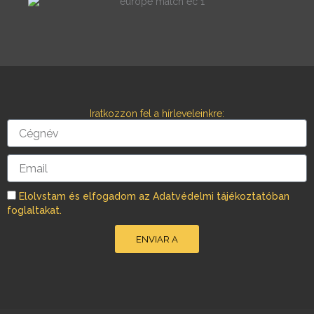
c
s
e
t
b
a
o
g
o
r
Iratkozzon fel a hírleveleinkre:
k
a
Cégnév
m
Email
Elolvstam és elfogadom az Adatvédelmi tájékoztatóban
foglaltakat.
ENVIAR A