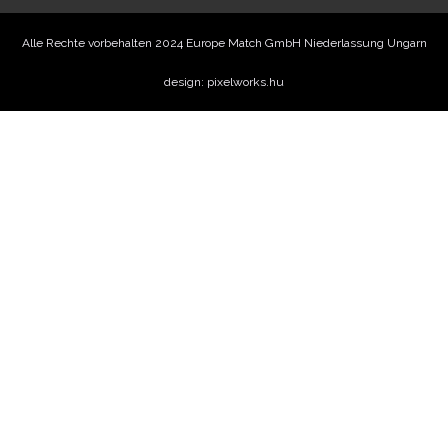
Alle Rechte vorbehalten 2024 Europe Match GmbH Niederlassung Ungarn
design: pixelworks.hu