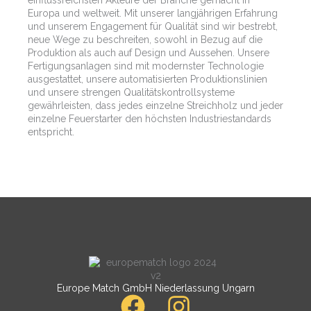
Europa und weltweit. Mit unserer langjährigen Erfahrung
und unserem Engagement für Qualität sind wir bestrebt,
neue Wege zu beschreiten, sowohl in Bezug auf die
Produktion als auch auf Design und Aussehen. Unsere
Fertigungsanlagen sind mit modernster Technologie
ausgestattet, unsere automatisierten Produktionslinien
und unsere strengen Qualitätskontrollsysteme
gewährleisten, dass jedes einzelne Streichholz und jeder
einzelne Feuerstarter den höchsten Industriestandards
entspricht.
Europe Match GmbH Niederlassung Ungarn
F
I