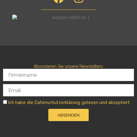
a
n
c
s
e
t
b
a
o
g
o
r
Abonnieren Sie unsere Newsletters:
k
a
Firmenname
m
Email
Ich habe die Datenschutzerklärung gelesen und akzeptiert.
ABSENDEN