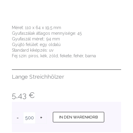
Méret: 110 x 64 x 19,5 mm
Gyufaszálak átlagos mennyisége: 45
Gyufaszál méret:: 94 mm
Gyújtó felület: egy oldalú
Standard kiképzés: uv
Fej szín: piros, kék, zöld, fekete, fehér, barna
Lange Streichhölzer
5,43
€
Maßgeschneidete
-
+
IN DEN WARENKORB
Werbestreichhölzer
-
22B