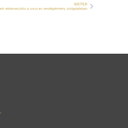
WEITER
Nächster
edi reklámeszköz a luxus és vendégélmény szolgálatában