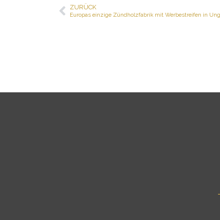
ZURÜCK
Zurück
Europas einzige Zündholzfabrik mit Werbestreifen in Unga