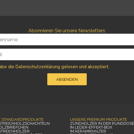
e
t
b
a
o
g
Abonnieren Sie unsere Newsletters:
o
r
name
k
a
m
habe die Datenschutzerklärung gelesen und akzeptiert.
ABSENDEN
E STANDARDPRODUKTE
UNSERE PREMIUM-PRODUKTE
 STREICHHOLZSCHACHTELN
ZÜNDHÖLZER IN DER RUNDDOS
OLZBRIEFCHEN
IN LEDER-EFFEKT-BOX
STREICHHÖLZER
IM KERAMIKHALTER