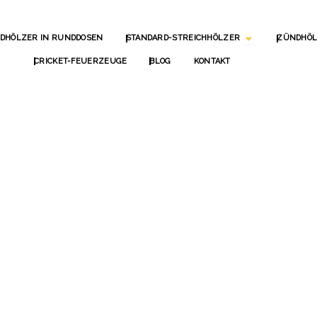
ÖFFNE STANDA
DHÖLZER IN RUNDDOSEN
STANDARD-STREICHHÖLZER
ZÜNDHÖL
CRICKET-FEUERZEUGE
BLOG
KONTAKT