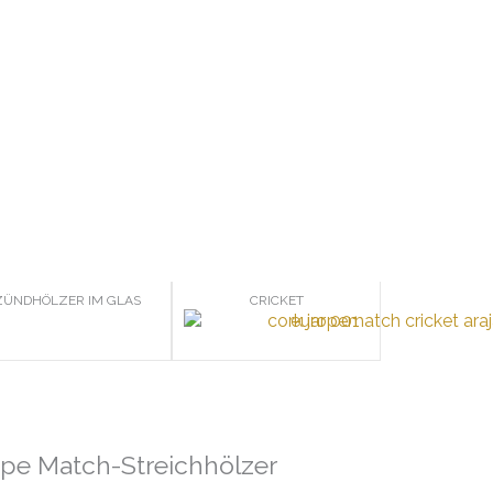
ZÜNDHÖLZER IM GLAS
CRICKET
ope Match-Streichhölzer