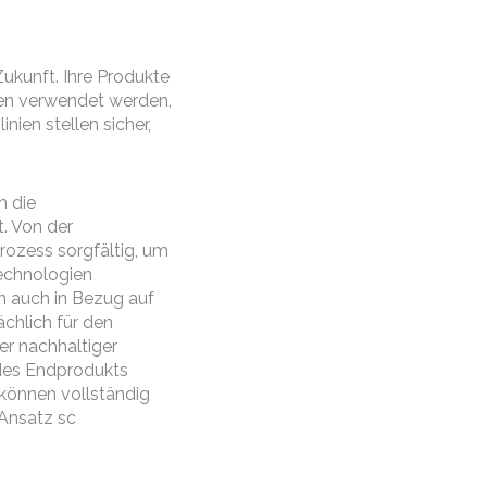
Zukunft. Ihre Produkte
lien verwendet werden,
ien stellen sicher,
h die
. Von der
rozess sorgfältig, um
technologien
rn auch in Bezug auf
chlich für den
er nachhaltiger
 des Endprodukts
können vollständig
 Ansatz sc